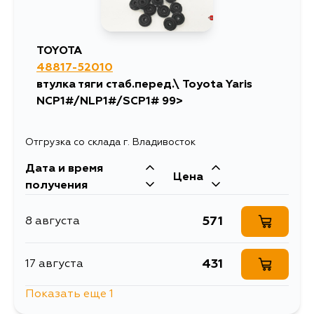
TOYOTA
48817-52010
втулка тяги стаб.перед.\ Toyota Yaris
NCP1#/NLP1#/SCP1# 99>
Отгрузка со склада г. Владивосток
Дата и время
Цена
получения
571
8 августа
431
17 августа
Показать еще 1
814
4 сентября