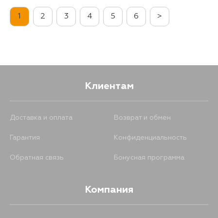
1
2
3
4
5
6
>
1711
7 августа
1560
7 августа
2362
10 августа
Клиентам
2052
12 августа
Доставка и оплата
Возврат и обмен
Гарантия
Конфиденциальность
Обратная связь
Бонусная программа
Компания