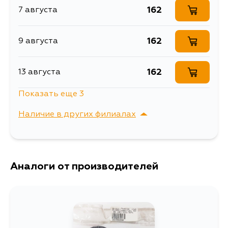
NCP13L, NCP20, NCP21, NLP51V,
162
7 августа
NCP52V, NCZ25, NCZ20, NCP31L,
NCP42R, SCP10, NCP10, NCP70,
SCP10L, SCP10R, SCP12R, SCP12L,
NLP10L, NLP10R, NCP10L, NCP10R,
162
9 августа
NCP13R, NNP10, NNP11, NNP15,
NCP20L, NCP20R, NCP21L, NCP21R,
NCP81G, NCP85G, NLP20L,
162
13 августа
NLP20R, NLP22L, NLP22R, NCP60,
NCP61, NCP22R, NCP22L, NCP61L,
NCP52, NCP81, NCP85, NCP11,
Показать еще 3
NCP130, NCP131, NCP22, NLP20,
162
14 августа
NLP22, NCP41, NCP42
Наличие в других филиалах
162
16 августа
г. Владивосток,
Выбрать
Крыгина , д. 15
162
Аналоги от производителей
18 августа