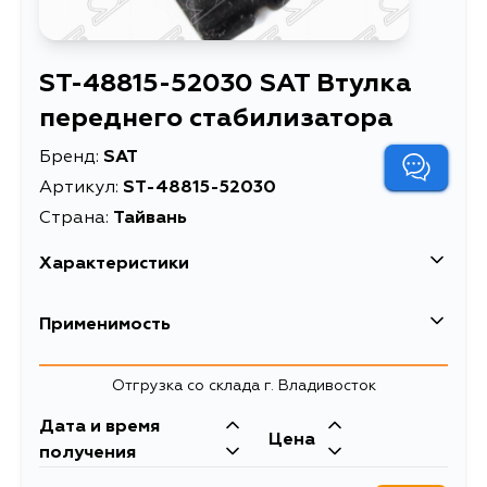
ST-48815-52030 SAT Втулка
переднего стабилизатора
Бренд:
SAT
Артикул:
ST-48815-52030
Страна:
Тайвань
Характеристики
Втулка переднего
Применимость
Описание
стабилизатора
Втулка стабилизатора
Toyota
Отгрузка со склада г. Владивосток
Toyota Crown 03-12 /
Расширенное описание
Кузов
Probox 02- (Перед/
Двигатель
Дата и время
Цена
25.00)
NCP30, NCP31, NCP34, NLP51,
2NZFE, 1NZFE,
получения
SCP11, NLP10, NCP13, NCP12,
1NZFNE, 1NDTV,
Товарная группа
втулки стабилизатора
NCP12L, NCP11L, NCP11R, NCP12R,
1SZFE