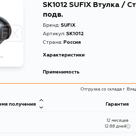
SK1012 SUFIX Втулка / Ст
подв.
Бренд:
SUFIX
Артикул:
SK1012
Страна:
Россия
Характеристики
Описание
Втулка 
Применимость
Товарная группа
втулки 
Toyota
Отгрузка со склада г. Вл
Кузов
емя получения
Гарантия
SCP11, NCP16, NP80, NL40, NL50, EXZ10, 15, NC
EL45, EXZ15, EP85
12 месяцев
12.88 дней
i