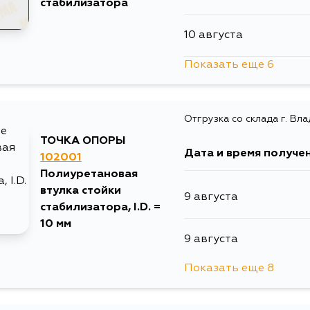
стабилизатора
13 августа
10 августа
31 августа
14 августа
Показать еще 6
13 августа
3 сентября
14 августа
Отгрузка со склада г. Вл
1 сентября
15 августа
ТОЧКА ОПОРЫ
Дата и время получе
102001
3 сентября
Полиуретановая
17 августа
втулка стойки
9 августа
3 сентября
стабилизатора, I.D. =
17 августа
10 мм
9 августа
4 сентября
19 августа
Показать еще 8
11 августа
4 сентября
29 августа