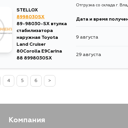
Отгрузка со склада г. Вл
11 августа
STELLOX
4 сентября
8998030SX
Дата и время получе
12 августа
89-98030-SX втулка
стабилизатора
9 августа
наружная Toyota
13 августа
Land Cruiser
80Corolla E9Carina
29 августа
14 августа
88 8998030SX
28 августа
4
5
6
>
29 августа
30 августа
Компания