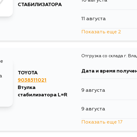
10 августа
СТАБИЛИЗАТОРА
11 августа
Показать еще 2
13 августа
Отгрузка со склада г. Вл
2 сентября
Дата и время получе
TOYOTA
9038511021
Втулка
9 августа
стабилизатора L=R
9 августа
Показать еще 17
10 августа