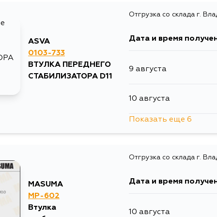
Отгрузка со склада г. Вл
10 августа
Дата и время получе
ASVA
10 августа
0103-733
ВТУЛКА ПЕРЕДНЕГО
9 августа
10 августа
СТАБИЛИЗАТОРА D11
10 августа
11 августа
Показать еще 6
11 августа
11 августа
Отгрузка со склада г. Вл
11 августа
12 августа
Дата и время получе
MASUMA
11 августа
13 августа
MP-602
Втулка
10 августа
14 августа