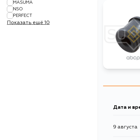
MASUMA
NSO
PERFECT
Показать ещё
10
Дата и вр
9 августа