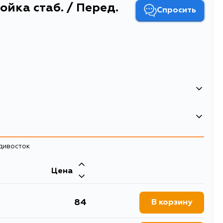
ойка стаб. / Перед.
Спросить
/ Стойка стаб. / Перед. подв.
стабилизатора
адивосток
Двигатель
Цена
P15, NCP35, NCP25, EL55,
84
В корзину