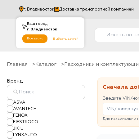
г.
Владивосток
Доставка транспортной компанией
Ваш город
г.
Владивосток
Все верно
Выбрать другой
Главная
Каталог
Расходники и комплектующи
Бренд
Сначала до
Введите VIN/ном
ASVA
AVANTECH
FENOX
Для максимально т
FIESTROCO
JIKIU
LYNXAUTO