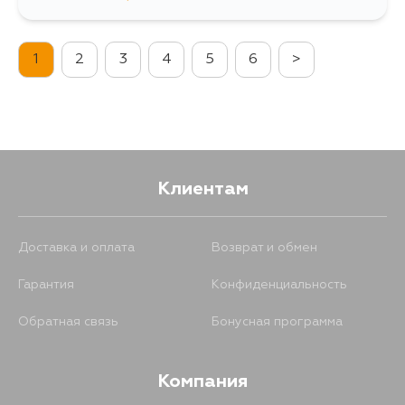
382
7 августа
1
2
3
4
5
6
>
382
9 августа
1175
10 августа
455
12 августа
Клиентам
382
12 августа
Доставка и оплата
Возврат и обмен
Гарантия
Конфиденциальность
382
13 августа
Обратная связь
Бонусная программа
382
13 августа
Компания
382
14 августа