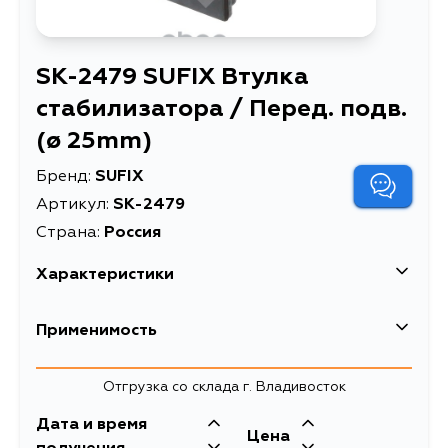
SK-2479 SUFIX Втулка
стабилизатора / Перед. подв.
(ø 25mm)
Бренд:
SUFIX
Артикул:
SK-2479
Страна:
Россия
Характеристики
Втулка стабилизатора /
Применимость
Описание
Перед. подв. (ø 25mm)
Товарная группа
втулки стабилизатора
Отгрузка со склада г. Владивосток
Дата и время
Цена