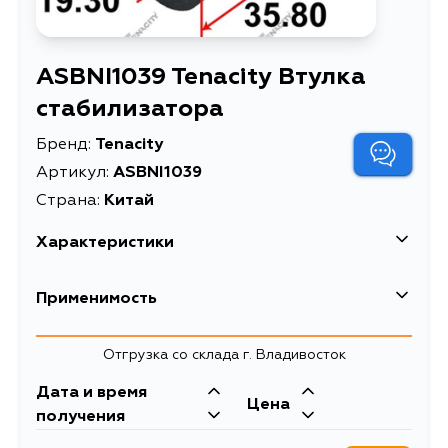
ASBNI1039 Tenacity Втулка
стабилизатора
Бренд:
Tenacity
Артикул:
ASBNI1039
Страна:
Китай
Характеристики
Высота упаковки, мм
6
Применимость
Длина упаковки, мм
8
Отгрузка со склада г. Владивосток
Масса, кг
0.03
Дата и время
Объем упаковки, л
0.99
Цена
получения
Описание
Втулка стабилизатора