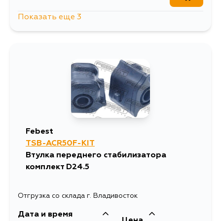
Показать еще 3
522
15 августа
586
4 сентября
561
5 сентября
Febest
TSB-ACR50F-KIT
Втулка переднего стабилизатора
комплект D24.5
Отгрузка со склада г. Владивосток
Дата и время
Цена