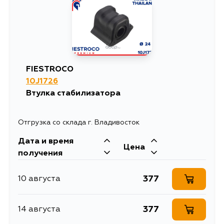
533
30 августа
550
1 сентября
FIESTROCO
10J1726
533
5 сентября
Втулка стабилизатора
Отгрузка со склада г. Владивосток
Дата и время
Цена
получения
377
10 августа
377
14 августа