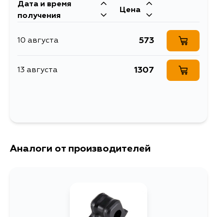
Кузов
Двигатель
Дата и время
Цена
ANH20, GGH20, ANH20W,
2GRFE, 2AZFE
получения
GGH20W, AZE151, ACR50, ACR50W
573
10 августа
1307
13 августа
Аналоги от производителей