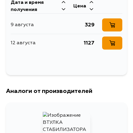
Описание
стабилизатора, задней подвески I.D.
Кузов
Двигатель
Дата и время
= 19 мм
Цена
ZNE14, ZNE14G
1ZZFE
получения
329
9 августа
1127
12 августа
Аналоги от производителей