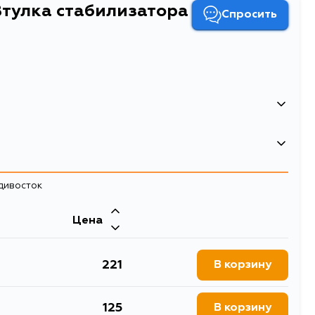
Втулка стабилизатора
Спросить
 стабилизатора
адивосток
Двигатель
Цена
 NCP15
1NZFE, 5EFE, 2NZFE, 4EFE, 4EF
221
В корзину
125
В корзину