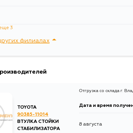
еще 3
других филиалах
сток, Крыгина , д. 15
я
производителей
Отгрузка со склада г. Вл
Дата и время получе
TOYOTA
90385-11014
ВТУЛКА СТОЙКИ
8 августа
СТАБИЛИЗАТОРА