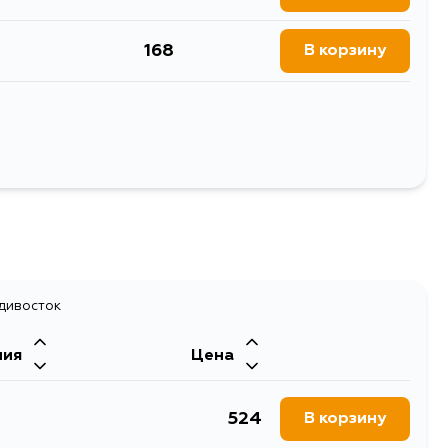
168
В корзину
977
В корзину
168
В корзину
Выбрать
198
В корзину
адивосток
ния
Цена
524
В корзину