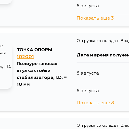
8 августа
1 сентября
14 августа
Показать еще 3
9 августа
4 сентября
15 августа
Отгрузка со склада г. Вл
10 августа
17 августа
ТОЧКА ОПОРЫ
Дата и время получе
102001
11 августа
Полиуретановая
17 августа
втулка стойки
8 августа
стабилизатора, I.D. =
19 августа
10 мм
8 августа
29 августа
Показать еще 8
8 августа
4 сентября
Отгрузка со склада г. Вл
10 августа