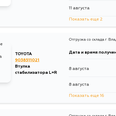
11 августа
Показать еще 2
13 августа
Отгрузка со склада г. Вл
2 сентября
Дата и время получе
TOYOTA
9038511021
Втулка
8 августа
стабилизатора L=R
8 августа
Показать еще 16
8 августа
Отгрузка со склада г. Вл