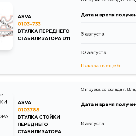
9 августа
Дата и время получе
ASVA
10 августа
0103-733
ВТУЛКА ПЕРЕДНЕГО
8 августа
10 августа
СТАБИЛИЗАТОРА D11
10 августа
10 августа
Показать еще 6
10 августа
11 августа
Отгрузка со склада г. Вл
11 августа
13 августа
ASVA
Дата и время получе
11 августа
0103788
13 августа
ВТУЛКА СТОЙКИ
8 августа
ПЕРЕДНЕГО
14 августа
14 августа
СТАБИЛИЗАТОРА