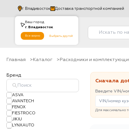
г.
Владивосток
Доставка транспортной компанией
Ваш город
г.
Владивосток
Все верно
Выбрать другой
Главная
Каталог
Расходники и комплектующи
Бренд
Сначала до
Введите VIN/ном
ASVA
AVANTECH
FENOX
Для максимально т
FIESTROCO
JIKIU
LYNXAUTO