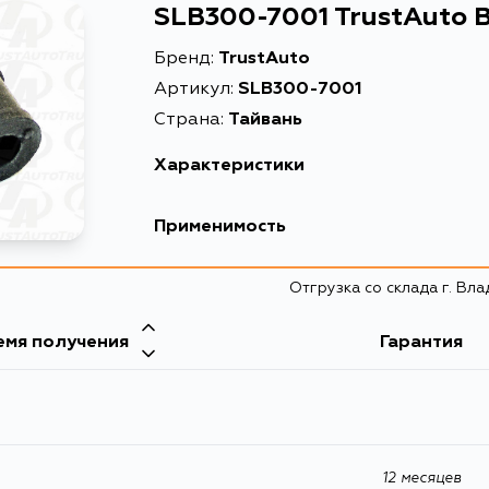
SLB300-7001 TrustAuto 
Бренд:
TrustAuto
Артикул:
SLB300-7001
Страна:
Тайвань
Характеристики
Описание
Втулка
Применимость
Toyota
Отгрузка со склада г. Вл
Кузов
емя получения
Гарантия
NCP35, EL45, EL55, NCP25, NCP16, EXZ15, EP85,
12 месяцев