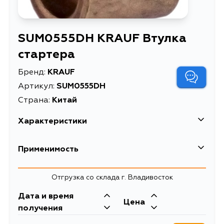
SUM0555DH KRAUF Втулка
стартера
Бренд:
KRAUF
Артикул:
SUM0555DH
Страна:
Китай
Характеристики
Высота упаковки, мм
39
Применимость
Длина упаковки, мм
44
Отгрузка со склада г. Владивосток
Масса, кг
0.007
Дата и время
Объем упаковки, л
0.07
Цена
получения
Описание
Втулка стартера