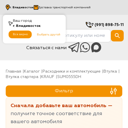
г.
Владивосток
Доставка транспортной компанией
Ваш город
7 (991) 898-75-11
г.
Владивосток
Все верно
Выбрать другой
Связаться с нами
Главная
Каталог
Расходники и комплектующие
Втулка
Втулка стартера
KRAUF
SUM0555DH
Фильтр
Сначала добавьте ваш автомобиль —
получите точное соответствие для
вашего автомобиля