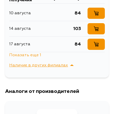
получения
SR16/SR18/SR20, -96
ENU12, ENU13, EU12, EU13, HAU12,
Кузов
Двигатель
HNU12, HNU13, HU12, HU13, U13, U12,
(4)
V10M, P11E, WP11E, P10E, C23M,
84
10 августа
P10
PM11, PNM11, HR10, HR11, PR10, PR11,
R11, HNP10, HP10, P10, FHP10, HN14,
HN15, HNN15, RNN14, KPS13, PS13,
HB13, HNB13, N14, B13, HB14, C23,
103
14 августа
B13X, B14X, B14U, KBC23, KBCC23,
KBNC23
84
17 августа
Показать еще 1
84
18 августа
Наличие в других филиалах
г. Владивосток,
Выбрать
Крыгина , д. 15
Аналоги от производителей