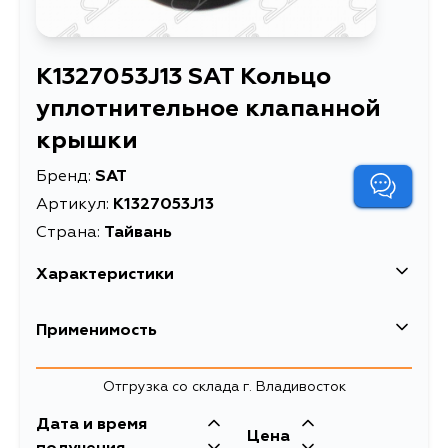
K1327053J13 SAT Кольцо
уплотнительное клапанной
крышки
Бренд:
SAT
Артикул:
K1327053J13
Страна:
Тайвань
Характеристики
Кольцо
Применимость
Описание
уплотнительное
клапанной крышки
Nissan
Отгрузка со склада г. Владивосток
Кольцо
Кузов
уплотнительное
Двигатель
Дата и время
Infiniti
Цена
Расширенное описание
клапанной крышки NS
KRPS13, RPS13, PNW10, PW10, W10,