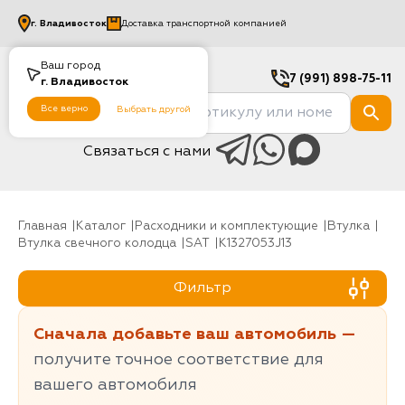
г.
Владивосток
Доставка транспортной компанией
Ваш город
7 (991) 898-75-11
г.
Владивосток
Все верно
Выбрать другой
Связаться с нами
Главная
Каталог
Расходники и комплектующие
Втулка
Втулка свечного колодца
SAT
K1327053J13
Фильтр
Сначала добавьте ваш автомобиль —
получите точное соответствие для
вашего автомобиля