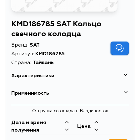
KMD186785 SAT Кольцо
свечного колодца
Бренд:
SAT
Артикул:
KMD186785
Страна:
Тайвань
Характеристики
Кольцо свечного
Применимость
Описание
колодца
Кольцо свечного
Mitsubishi
Отгрузка со склада г. Владивосток
Расширенное описание
колодца MMC 4G63
Кузов
DOHC (30x44x8) (4)
Двигатель
Дата и время
Цена
CU2W, N43W, CN9A, CP9A, E56A,
4G63, 4G64
получения
E33A, E39A, CS9A, CS9W, CT9A,
CD9A, CE9A, CT9W, N13W, N23W,