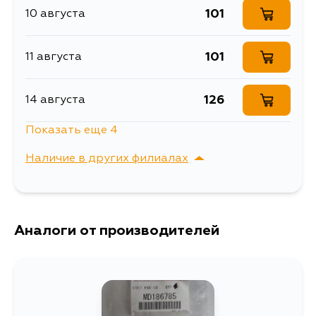
N23WG, N73WG, D22A, D27A,
101
10 августа
D32A, D33A, D38A
101
11 августа
126
14 августа
Показать еще 4
101
16 августа
Наличие в других филиалах
101
17 августа
г. Владивосток,
Выбрать
Крыгина , д. 15
101
Аналоги от производителей
18 августа
101
20 августа