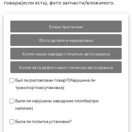
товара(если есть), фото запчасти/вложимого.
Бланк претензии
Фото детали и маркировки
Копия заказ-наряда с печатью автосервиса
Копия акта дефектовки с печатью автосервиса
Был ли распакован товар?(Нарушена ли
транспортная упаковка)
Были ли нарушены заводские пломбы(при
наличии)
Была ли попытка установки?