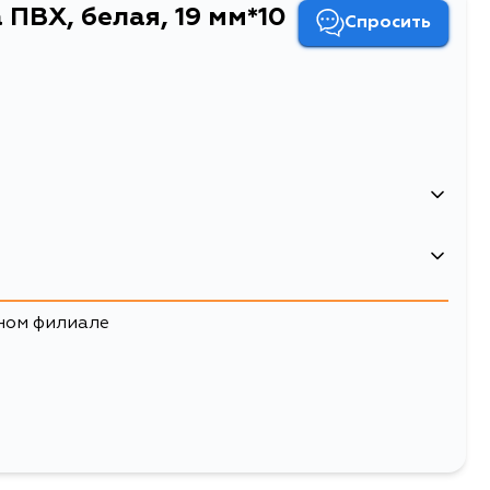
 ПВХ, белая, 19 мм*10
Спросить
4680295032762
20
ном филиале
65
0.05
0.0845
Изолента ПВХ, белая, 19 мм*10 м
изоленты