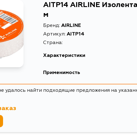
AITP14 AIRLINE Изолента
м
Бренд:
AIRLINE
Артикул:
AITP14
Страна:
Характеристики
EAN-13
Применимость
Высота упаковки, мм
не удалось найти подходящие предложения на указан
Длина упаковки, мм
Масса, кг
заказ
Объем упаковки, л
Описание
Товарная группа