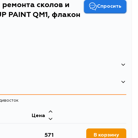
 ремонта сколов и
Спросить
P PAINT QM1, флакон
и царапин Soft99 TOUCH UP PAINT QM1, флакон с
адивосток
Цена
571
В корзину