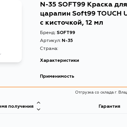
N-35 SOFT99 Краска для
царапин Soft99 TOUCH U
с кисточкой, 12 мл
Бренд:
SOFT99
Артикул:
N-35
Страна:
Характеристики
EAN-13
4975759170358
Применимость
Краска для ремонта сколов 
Описание
кисточкой, 12 мл
Отгрузка со склада г. Вл
емя получения
Гарантия