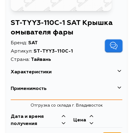
ST-TYY3-110C-1 SAT Крышка
омывателя фары
Бренд:
SAT
Артикул:
ST-TYY3-110C-1
Страна:
Тайвань
Характеристики
Крышка омывателя
Применимость
Описание
фары
Крышка омывателя
Toyota
Отгрузка со склада г. Владивосток
Расширенное описание
фары Toyota RAV4
Кузов
(XA30) 05-08 (Справа)
Двигатель
Дата и время
Цена
ACA30, ALA30, GSA33, ALA30L,
1AZFE, 2ADFTV
получения
ACA31L, ACA30L