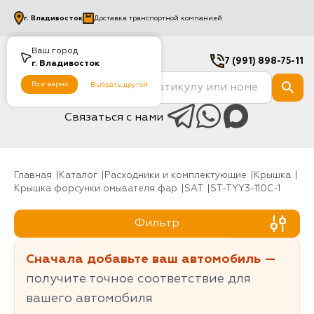
г.
Владивосток
Доставка транспортной компанией
Ваш город
7 (991) 898-75-11
г.
Владивосток
Все верно
Выбрать другой
Связаться с нами
Главная
Каталог
Расходники и комплектующие
крышка
Крышка форсунки омывателя фар
SAT
ST-TYY3-110C-1
Фильтр
Сначала добавьте ваш автомобиль —
получите точное соответствие для
вашего автомобиля