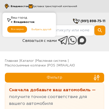
г.
Владивосток
Доставка транспортной компанией
Ваш город
7 (991) 898-75-11
г.
Владивосток
Все верно
Выбрать другой
Связаться с нами
Главная
Каталог
Масляная система
Маслосъемные колпачки
POS
1411AALAI0
Фильтр
Сначала добавьте ваш автомобиль —
получите точное соответствие для
вашего автомобиля