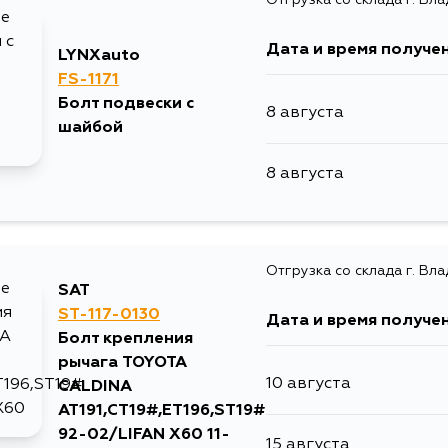
11 августа
Дата и время получе
LYNXauto
13 августа
FS-1171
Болт подвески с
8 августа
шайбой
8 августа
Отгрузка со склада г. Вл
SAT
ST-117-0130
Дата и время получе
Болт крепления
рычага TOYOTA
10 августа
CALDINA
AT191,CT19#,ET196,ST19#
92-02/LIFAN X60 11-
15 августа