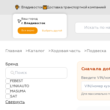
г.
Владивосток
Доставка транспортной компанией
Ваш город
г.
Владивосток
Все верно
Выбрать другой
Главная
Каталог
Ходовая часть
Подвеска
Бренд
Сначала до
Введите VIN/ном
FEBEST
LYNXAUTO
MASUMA
Для максимально т
SAT
Свернуть