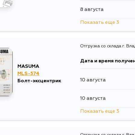
12 месяцев
я
8 августа
12.88 дней
i
Показать еще 3
10 августа
Отгрузка со склада г. Вл
13 августа
Дата и время получе
5 сентября
MASUMA
MLS-574
10 августа
Болт-эксцентрик
10 августа
Показать еще 3
10 августа
Отгрузка со склада г. Вл