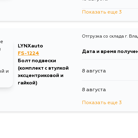
Показать еще 3
17 августа
Отгрузка со склада г. Вл
17 августа
LYNXauto
Дата и время получе
FS-1224
19 августа
Болт подвески
(комплект с втулкой
8 августа
эксцентриковой и
гайкой)
8 августа
Показать еще 3
13 августа
15 августа