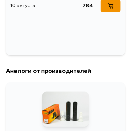
784
10 августа
Отбойник заднего
Описание
амортизатора
Ширина упаковки, мм
58
Аналоги от производителей