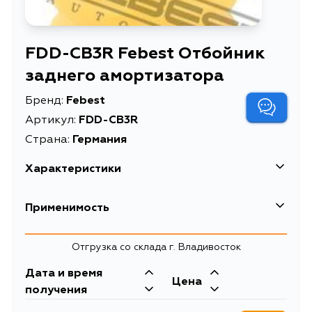
FDD-CB3R Febest Отбойник
заднего амортизатора
Бренд:
Febest
Артикул:
FDD-CB3R
Страна:
Германия
Характеристики
EAN-13
4056111122830
Применимость
Высота упаковки, мм
58
Ford
Отгрузка со склада г. Владивосток
Длина упаковки, мм
123
Дата и время
Масса, кг
0.092
Цена
получения
Объем упаковки, л
0.5