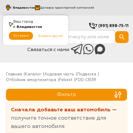
г.
Владивосток
Доставка транспортной компанией
Ваш город
7 (991) 898-75-11
г.
Владивосток
Все верно
Выбрать другой
Связаться с нами
Главная
Каталог
Ходовая часть
Подвеска
Отбойник амортизатора
Febest
FDD-CB3R
Фильтр
Сначала добавьте ваш автомобиль —
получите точное соответствие для
вашего автомобиля