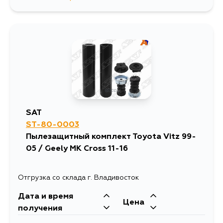
1011
15 августа
881
15 августа
881
17 августа
881
17 августа
SAT
ST-80-0003
881
19 августа
Пылезащитный комплект Toyota Vitz 99-
05 / Geely MK Cross 11-16
881
21 августа
Отгрузка со склада г. Владивосток
Дата и время
Цена
получения