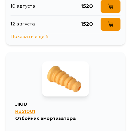
1520
10 августа
1520
12 августа
Показать еще 5
1756
15 августа
1629
15 августа
1520
17 августа
1520
19 августа
JIKIU
RB51001
1520
21 августа
Отбойник амортизатора