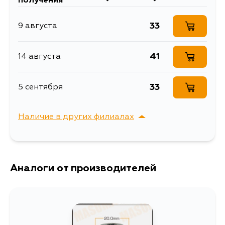
получения
Объем упаковки, л
0.009
33
9 августа
Клипса автомобильная
Описание
[упаковка 10 штук]
41
14 августа
Ширина упаковки, мм
20
33
5 сентября
Наличие в других филиалах
г. Владивосток,
Выбрать
Крыгина , д. 15
Аналоги от производителей