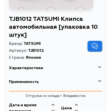
TJB1012 TATSUMI Клипса
автомобильная [упаковка 10
штук]
Бренд:
TATSUMI
Артикул:
TJB1012
Страна:
Япония
Характеристики
EAN-13
4065298051925
Применимость
Высота упаковки, мм
22
Отгрузка со склада г. Владивосток
Длина упаковки, мм
20
Дата и время
Масса, кг
0.02
Цена