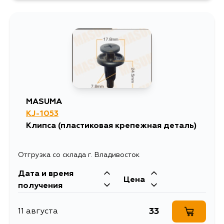
921
14 августа
845
16 августа
81
17 августа
MASUMA
KJ-1053
33
4 сентября
Клипса (пластиковая крепежная деталь)
33
5 сентября
Отгрузка со склада г. Владивосток
Дата и время
Цена
получения
33
11 августа