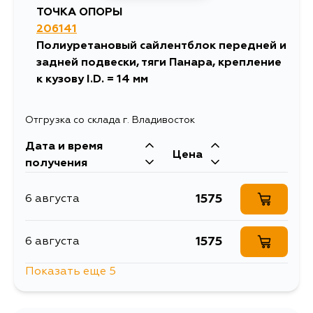
ТОЧКА ОПОРЫ
206141
1235
31 августа
Полиуретановый сайлентблок передней и
задней подвески, тяги Панара, крепление
к кузову I.D. = 14 мм
Отгрузка со склада г. Владивосток
Дата и время
Цена
получения
1575
6 августа
1575
6 августа
Показать еще 5
1411
6 августа