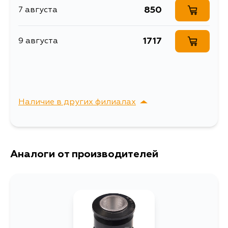
WRGY60, WRGY61, WRY60
TD42, TB42S,
850
7 августа
TB42E, TB45E,
TB45S
1717
9 августа
Наличие в других филиалах
г. Владивосток,
Выбрать
Крыгина , д. 15
Аналоги от производителей