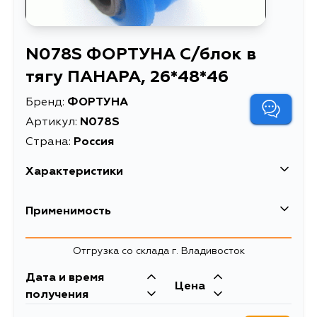
N078S ФОРТУНА С/блок в
тягу ПАНАРА, 26*48*46
Бренд:
ФОРТУНА
Артикул:
N078S
Страна:
Россия
Характеристики
Описание
С/блок в тягу ПАНАРА, 26*48*46
Применимость
Nissan
Отгрузка со склада г. Владивосток
Кузов
Двигатель
Дата и время
Цена
Y60, Y61, TY61, GCTY61, GCY61,
ZD30DDTI,
получения
WYY60, WYY61, VRGY60, VRGY61,
TB48DE, RD28TI,
VRY60, WFGY61, WGY60, WGY61,
RD28T, TD42T,