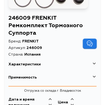
246009 FRENKIT
Ремкомплект Тормозного
Суппорта
Бренд:
FRENKIT
Артикул:
246009
Страна:
Испания
Характеристики
EAN-13
8435262907798
Применимость
Высота упаковки, мм
70
Отгрузка со склада г. Владивосток
Длина упаковки, мм
70
Дата и время
Масса, кг
0.03963
Цена