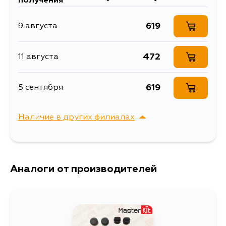
получения
Объем упаковки, л
0.218
619
9 августа
Ремкомплект Тормозного
Описание
Суппорта
472
11 августа
Ширина упаковки, мм
40
619
5 сентября
Наличие в других филиалах
г. Владивосток,
Выбрать
Крыгина , д. 15
Аналоги от производителей