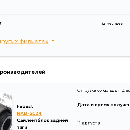
я
12 месяцев
других филиалах
сток, Крыгина , д. 15
производителей
Отгрузка со склада г. Вл
Дата и время получе
Febest
NAB-5C24
Сайлентблок задней
11 августа
тяги