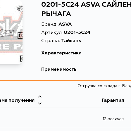
0201-5C24 ASVA САЙЛ
РЫЧАГА
Бренд:
ASVA
Артикул:
0201-5C24
Страна:
Тайвань
Характеристики
Масса, кг
0.15
Применимость
Описание
САЙЛ
Nissan
Отгрузка со склада г. Вл
Товарная группа
сайле
Кузов
емя получения
Гарантия
C24
12 месяцев