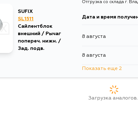
Отгрузка со склада г. Вл
SUFIX
Дата и время получе
SL1511
Сайлентблок
внешний / Рычаг
8 августа
попереч. нижн. /
Зад. подв.
8 августа
Показать еще 2
14 августа
4 сентября
Загрузка аналогов..