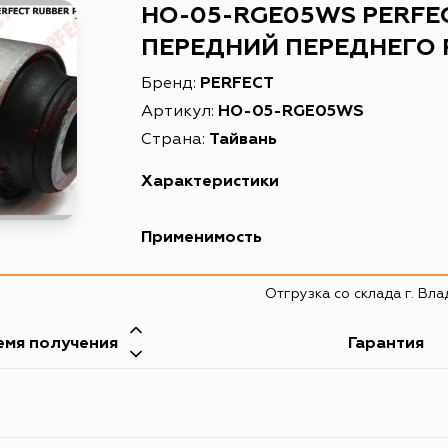
HO-05-RGE05WS PERFE
ПЕРЕДНИЙ ПЕРЕДНЕГО 
Бренд:
PERFECT
Артикул:
HO-05-RGE05WS
Страна:
Тайвань
Характеристики
Высота упаковки, мм
66
Применимость
Длина упаковки, мм
43
Отгрузка со склада г. Вл
Масса, кг
0.33
Объем упаковки, л
0.122034
емя получения
Гарантия
Описание
САЙЛЕНТ
Ширина упаковки, мм
43