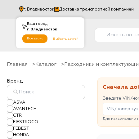
г.
Владивосток
Доставка транспортной компанией
Ваш город
г.
Владивосток
Все верно
Выбрать другой
Главная
Каталог
Расходники и комплектующи
Бренд
Сначала до
Введите VIN/ном
ASVA
AVANTECH
CTR
Для максимально т
FIESTROCO
FEBEST
HONDA