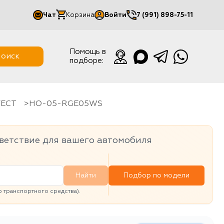
Чат
Корзина
Войти
7 (991) 898-75-11
Мой кабинет
Помощь в
оиск
подборе:
Выйти
FECT
HO-05-RGE05WS
ветствие для вашего автомобиля
Найти
Подбор по модели
транспортного средства).