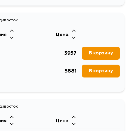
адивосток
ния
Цена
3957
В корзину
5881
В корзину
6034
В корзину
6104
адивосток
В корзину
ния
Цена