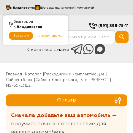
г.
Владивосток
Доставка транспортной компанией
Ваш город
7 (991) 898-75-11
г.
Владивосток
Все верно
Выбрать другой
Связаться с нами
Главная
Каталог
Расходники и комплектующие
Сайлентблок
Сайлентблок рычага, тяги
PERFECT
NS-65-J31E2
Фильтр
Сначала добавьте ваш автомобиль —
получите точное соответствие для
вашего автомобиля