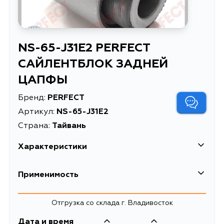
NS-65-J31E2 PERFECT
САЙЛЕНТБЛОК ЗАДНЕЙ
ЦАПФЫ
Бренд:
PERFECT
Артикул:
NS-65-J31E2
Страна:
Тайвань
Характеристики
Высота упаковки, мм
45
Применимость
Длина упаковки, мм
32
Nissan
Отгрузка со склада г. Владивосток
Масса, кг
0.118
Кузов
Двигатель
Дата и время