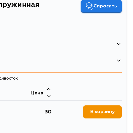
 пружинная
Спросить
4056111170299
18
адивосток
21
0.0025
Цена
Скоба пружинная
30
В корзину
21