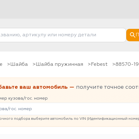
П
е
шайба
Шайба пружинная
Febest
88570-1
бавьте ваш автомобиль —
получите точное соот
ер кузова/гос. номер
очного подбора выберите автомобиль по VIN (Идентификационный номер 