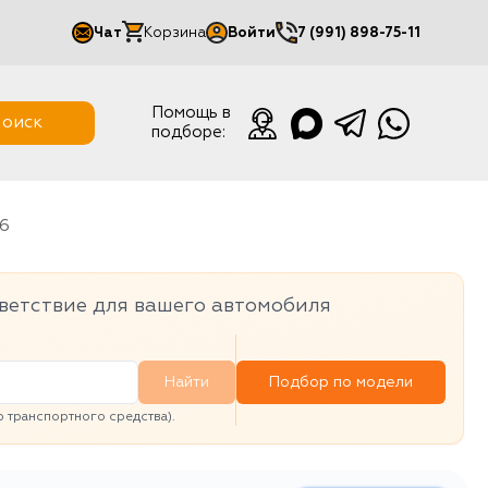
Чат
Корзина
Войти
7 (991) 898-75-11
Мой кабинет
Помощь в
оиск
подборе:
Выйти
96
ветствие для вашего автомобиля
Найти
Подбор по модели
транспортного средства).