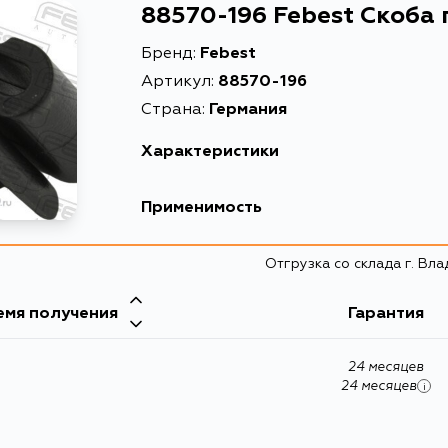
88570-196 Febest Скоба
Бренд:
Febest
Артикул:
88570-196
Страна:
Германия
Характеристики
EAN-13
Применимость
Высота упаковки, мм
Отгрузка со склада г. Вл
Длина упаковки, мм
Масса, кг
емя получения
Гарантия
Описание
24 месяцев
Ширина упаковки, мм
24 месяцев
i