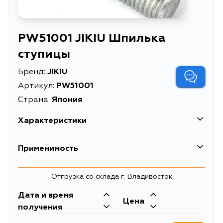
PW51001 JIKIU Шпилька
ступицы
Бренд:
JIKIU
Артикул:
PW51001
Страна:
Япония
Характеристики
EAN-13
4582431744228
Применимость
Длина: 29.56, 47.21;
Info1
Диаметр: 13, 18.6; Размер
Hyundai
Отгрузка со склада г. Владивосток
резьбы: M12x1,50
Дата и время
Высота упаковки, мм
Kia
150
Цена
получения
Длина упаковки, мм
450