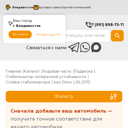
г.
Владивосток
Доставка транспортной компанией
Ваш город
7 (991) 898-75-11
г.
Владивосток
Все верно
Выбрать другой
Связаться с нами
Главная
Каталог
Ходовая часть
Подвеска
Стабилизатор поперечной устойчивости
Стойка стабилизатора
Just Drive
JSL0170
Фильтр
Сначала добавьте ваш автомобиль —
получите точное соответствие для
вашего автомобиля