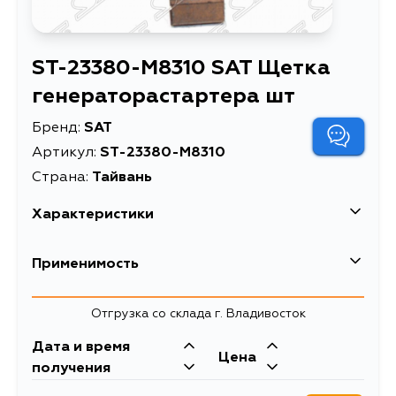
ST-23380-M8310 SAT Щетка
генераторастартера шт
Бренд:
SAT
Артикул:
ST-23380-M8310
Страна:
Тайвань
Характеристики
Щетка
Применимость
Описание
генераторастартера
шт
Mazda
Отгрузка со склада г. Владивосток
Щетка генератора/
стартера 4 шт.
Дата и время
Mitsubishi
Цена
CITROEN
получения
C2/C3/C4/KIA
Расширенное описание
Кузов
Двигатель