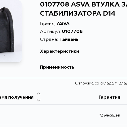
0107708 ASVA ВТУЛКА 
СТАБИЛИЗАТОРА D14
Бренд:
ASVA
Артикул:
0107708
Страна:
Тайвань
Характеристики
EAN-13
2000
Применимость
Высота упаковки, мм
52
Отгрузка со склада г. Вл
Длина упаковки, мм
49
Масса, кг
0.031
емя получения
Гарантия
Объем упаковки, л
0.14
12 месяцев
Описание
ВТУЛ
Товарная группа
втулк