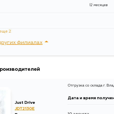
12 месяцев
Ширина упаковки, мм
55
еще 2
других филиалах
12 месяцев
сток, Крыгина , д. 15
производителей
Отгрузка со склада г. Вл
Дата и время получе
Just Drive
JDT2130E