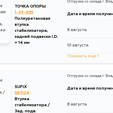
Отгрузка со склада г. Вл
10 августа
ТОЧКА ОПОРЫ
1-01-035
Дата и время получе
10 августа
Полиуретановая
втулка
8 августа
стабилизатора,
10 августа
задней подвески I.D.
= 14 мм
10 августа
12 августа
Показать еще 1
12 августа
12 августа
Отгрузка со склада г. Вл
14 августа
SUFIX
Дата и время получе
SK1124
Втулка
8 августа
стабилизатора /
Зад. подв.