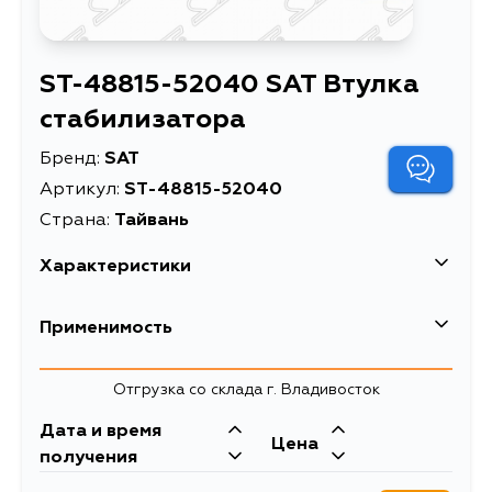
ST-48815-52040 SAT Втулка
стабилизатора
Бренд:
SAT
Артикул:
ST-48815-52040
Страна:
Тайвань
Характеристики
Применимость
Toyota
Отгрузка со склада г. Владивосток
Кузов
Двигатель
Дата и время
Цена
NCP35, NCP25, NCP65, NCP75,
1NZFE
получения
NCP12, NCP13